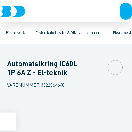
Afbrydere, stikkontakter & lampeudtag
Tavler, kapsling og rackskabe
Kombiafbryder
Fejlstrømsmodul
Fordelings-/byggepladstavler
Neozed D0 sikringselement
Forgreningsmateriel
Ek
F
K
El-teknik
Tavler, kabelskabe & DIN-skinne materiel
Ekstrabesky
Automatsikring iC60L
1P 6A Z - El-teknik
VARENUMMER
3322064640