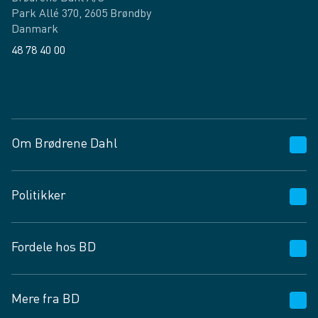
Park Allé 370, 2605 Brøndby
Danmark
48 78 40 00
Facebook
LinkedIn
Om Brødrene Dahl
Kundeservice
Politikker
Vagttelefon 30 10 89 89
Spørgsmål og svar
Salgs- og leveringsbetingelser
Fordele hos BD
Job og karriere
Privatlivspolitik
Fødevarekontrolrapport
Cookies
24/7
Mere fra BD
Vilkår og betingelser
BD app