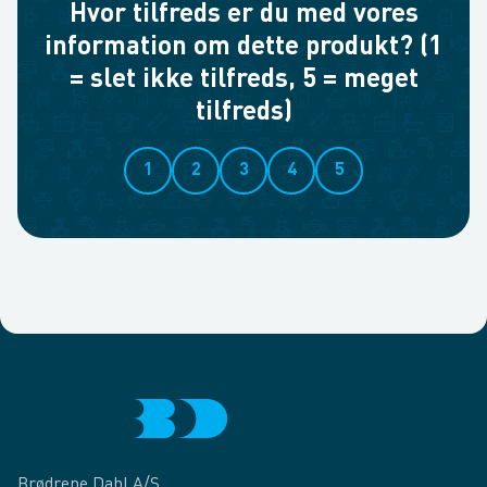
Hvor tilfreds er du med vores
information om dette produkt? (1
= slet ikke tilfreds, 5 = meget
tilfreds)
1
2
3
4
5
Brødrene Dahl A/S