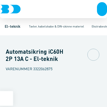
Afbrydere, stikkontakter & lampeudtag
Tavler, kapsling og rackskabe
Kombiafbryder
Fejlstrømsmodul
Fordelings-/byggepladstavler
Neozed D0 sikringselement
Forgreningsmateriel
Ek
F
K
El-teknik
Tavler, kabelskabe & DIN-skinne materiel
Ekstrabesky
Automatsikring iC60H
2P 13A C - El-teknik
VARENUMMER
3322062875