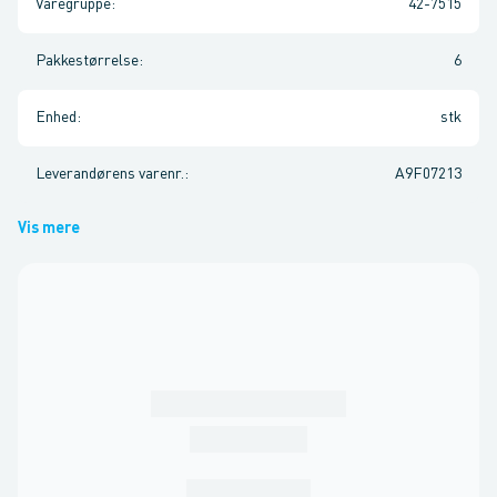
Varegruppe
:
42-7515
Pakkestørrelse
:
6
Enhed
:
stk
Leverandørens varenr.
:
A9F07213
Vis mere