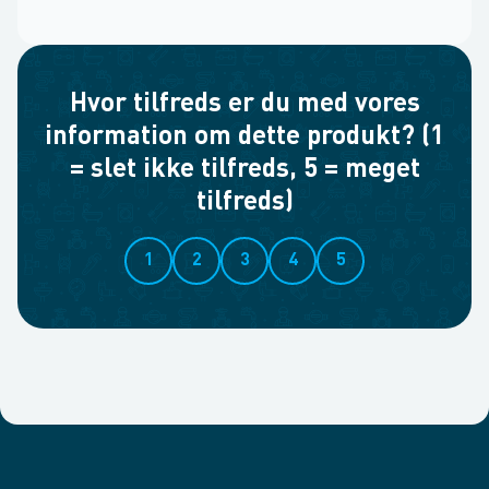
Hvor tilfreds er du med vores
information om dette produkt? (1
= slet ikke tilfreds, 5 = meget
tilfreds)
1
2
3
4
5