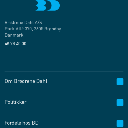
Brødrene Dahl A/S
Park Allé 370, 2605 Brøndby
Danmark
48 78 40 00
Facebook
LinkedIn
Om Brødrene Dahl
Kundeservice
Politikker
Vagttelefon 30 10 89 89
Spørgsmål og svar
Salgs- og leveringsbetingelser
Fordele hos BD
Job og karriere
Privatlivspolitik