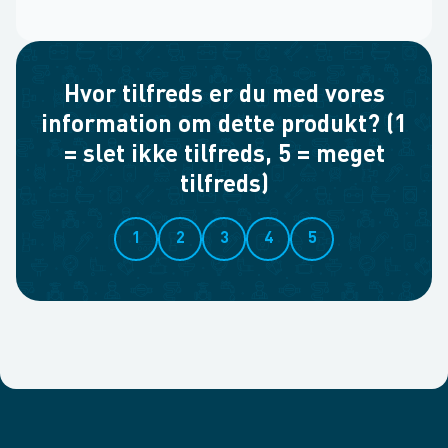
Hvor tilfreds er du med vores
information om dette produkt? (1
= slet ikke tilfreds, 5 = meget
tilfreds)
1
2
3
4
5