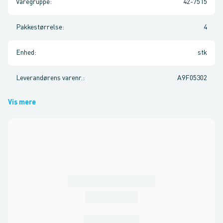
Varegruppe
:
42-7515
Pakkestørrelse
:
4
Enhed
:
stk
Leverandørens varenr.
:
A9F05302
Vis mere