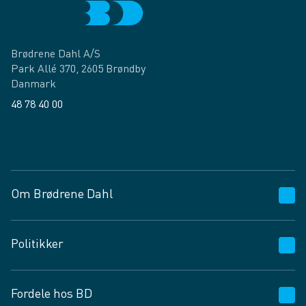
Brødrene Dahl A/S
Park Allé 370, 2605 Brøndby
Danmark
48 78 40 00
Facebook
LinkedIn
Om Brødrene Dahl
Kundeservice
Politikker
Vagttelefon 30 10 89 89
Spørgsmål og svar
Salgs- og leveringsbetingelser
Fordele hos BD
Job og karriere
Privatlivspolitik