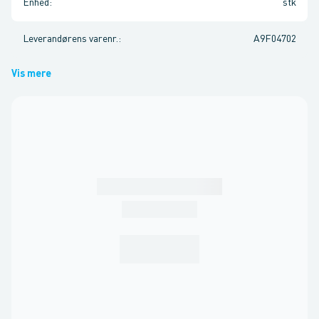
Enhed
:
stk
Leverandørens varenr.
:
A9F04702
Vis mere