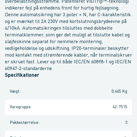
overbelastningsstrømme. Patenteret VisiTrip™-teknologi
indikerer fejl på enhedens front for hurtig fejlsøgning.
Denne automatsikring har 3 poler + N, har C-karakteristik
og er mærket til 2A 230V med kortslutningsbrydeevne på
6/10kA. Automatsikringen tilsluttes med dobbelte
terminalklemmer, som gør det muligt at tilslutte kabel og
sløjfeskinne separat for nemmere montering,
vedligeholdelse og udskiftning. IP20-terminaler beskytter
mod kontakt med strømførende kabler, når terminalskruer
er skruet fast. Lever op til både IEC/EN 60898-1 og IEC/EN
60947-2-standarderne.
Specifikationer
Vægt
:
0,465 Kg
Varegruppe
:
42-7515
Pakkestørrelse
:
3