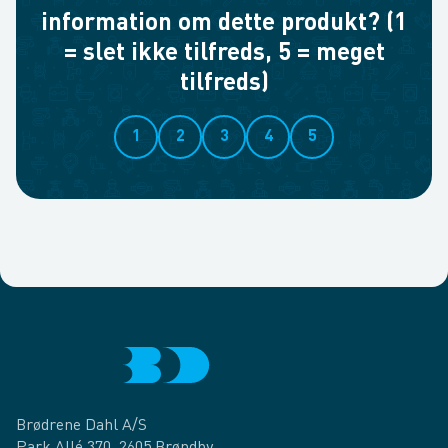
information om dette produkt? (1
= slet ikke tilfreds, 5 = meget
tilfreds)
1
2
3
4
5
Brødrene Dahl A/S