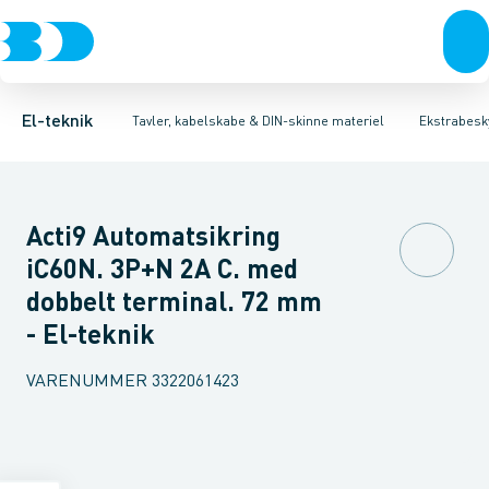
Afbrydere, stikkontakter & lampeudtag
Tavler, kapsling og rackskabe
Kombiafbryder
Fejlstrømsmodul
Fordelings-/byggepladstavler
Neozed D0 sikringselement
Forgreningsmateriel
Ek
F
K
El-teknik
Tavler, kabelskabe & DIN-skinne materiel
Ekstrabesky
Acti9 Automatsikring
iC60N. 3P+N 2A C. med
dobbelt terminal. 72 mm
- El-teknik
VARENUMMER
3322061423