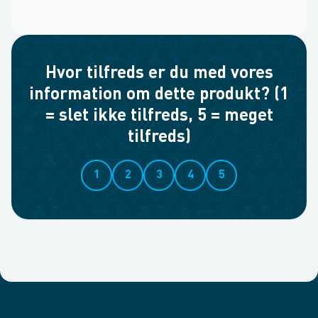
Hvor tilfreds er du med vores
information om dette produkt? (1
= slet ikke tilfreds, 5 = meget
tilfreds)
1
2
3
4
5