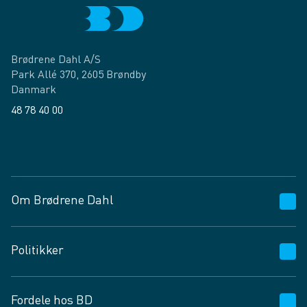
Brødrene Dahl A/S
Park Allé 370, 2605 Brøndby
Danmark
48 78 40 00
Facebook
LinkedIn
Om Brødrene Dahl
Kundeservice
Politikker
Vagttelefon 30 10 89 89
Spørgsmål og svar
Salgs- og leveringsbetingelser
Fordele hos BD
Job og karriere