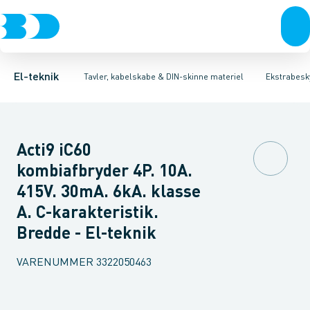
Afbrydere, stikkontakter & lampeudtag
Tavler, kapsling og rackskabe
Kombiafbryder
Fejlstrømsmodul
Fordelings-/byggepladstavler
Neozed D0 sikringselement
Forgreningsmateriel
Ek
F
K
El-teknik
Tavler, kabelskabe & DIN-skinne materiel
Ekstrabesky
Acti9 iC60
kombiafbryder 4P. 10A.
415V. 30mA. 6kA. klasse
A. C-karakteristik.
Bredde - El-teknik
VARENUMMER
3322050463