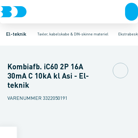
Afbrydere, stikkontakter & lampeudtag
Tavler, kapsling og rackskabe
Kombiafbryder
Fejlstrømsmodul
Fordelings-/byggepladstavler
Neozed D0 sikringselement
Forgreningsmateriel
Ek
F
K
El-teknik
Tavler, kabelskabe & DIN-skinne materiel
Ekstrabesky
Kombiafb. iC60 2P 16A
30mA C 10kA kl Asi - El-
teknik
VARENUMMER
3322050191