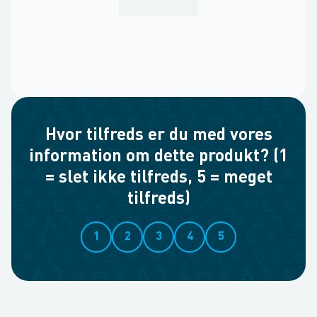
Hvor tilfreds er du med vores
information om dette produkt? (1
= slet ikke tilfreds, 5 = meget
tilfreds)
1
2
3
4
5