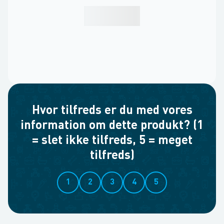
Hvor tilfreds er du med vores
information om dette produkt? (1
= slet ikke tilfreds, 5 = meget
tilfreds)
1
2
3
4
5