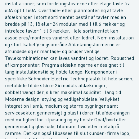
installationer, som fordelingstavlerne eller etage tavle fra
63A optil 160A. Overflade- eller planmontering af tavle
afdækninger i stort sortimentet består af tavler med en
bredde på 13, 18 eller 24 moduler med 1 til 6 rækker og
intreface tavler 1 til 3 rækker. Hele sortimentet kan
associeres/monteres vandret eller lodret. Nem installation
og stort kabelføringsområde Afdækningsformerne er
afrundede og er mantage- og bruger venlige.
Tavlekombinationer kan laves vandret og lodret. Robusthed
af komponenter: Pragma afdækningerne er designet til
lang installationstid og holde længe. Komponenter i
specifikke Schneider Electric Technoplastik til hele serien,
metaldele til de større 24 moduls afdækninger,
dobbelthængt dør, sikrer maksimal soliditet i lang tid.
Moderne design, styling og vedligeholdelse. Vellykket
integration i små, medium og større bygninger samt
servicesektor, gennemsigtig plast i døren til afdækningen
med mulighed for tilpasning og ny finish: Opal/hvid eller
gennemsigtig glasrude, titanium, hvid eller metalgrå
ramme. Det kan også tilpasses til slutkunden: firma logo,