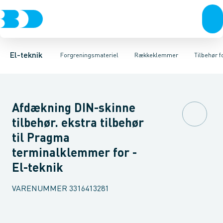
Afbrydere, stikkontakter & lampeudtag
Kabelgennemføringsmateriel
Tilbehør til rækkeklemme
Jordklemme
Rækkeklemmer
Kortslutningslaske
Forgreningsmateriel
Tilslutning og 
Ti
K
El-teknik
Forgreningsmateriel
Rækkeklemmer
Tilbehør 
Afdækning DIN-skinne
tilbehør. ekstra tilbehør
til Pragma
terminalklemmer for -
El-teknik
VARENUMMER
3316413281