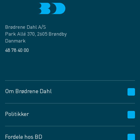
Brødrene Dahl A/S
Park Allé 370, 2605 Brøndby
Danmark
48 78 40 00
Facebook
LinkedIn
Om Brødrene Dahl
Kundeservice
Politikker
Vagttelefon 30 10 89 89
Spørgsmål og svar
Salgs- og leveringsbetingelser
Fordele hos BD
Job og karriere