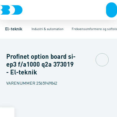
Afbrydere, stikkontakter & lampeudtag
Industristiksystemer
Frekvensomformer =˂1 kV
Frekvensomformere og softstartere
Filter for lavspænding
Forgreningsmateriel
Soft Starter
DIN
K
El-teknik
Industri & automation
Frekvensomformere og softsta
Profinet option board si-
ep3 f/a1000 q2a 373019
- El-teknik
VARENUMMER
2565949842