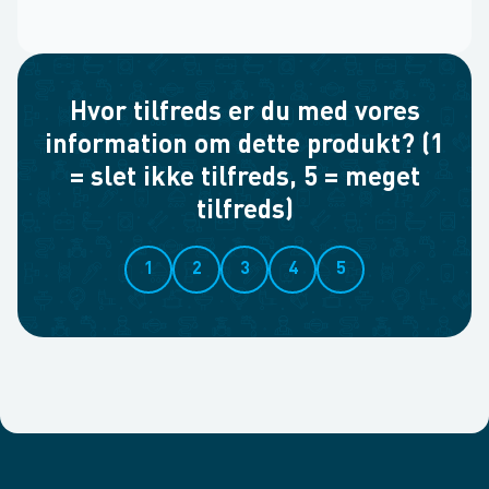
Hvor tilfreds er du med vores
information om dette produkt? (1
= slet ikke tilfreds, 5 = meget
tilfreds)
1
2
3
4
5