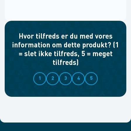
Hvor tilfreds er du med vores
information om dette produkt? (1
= slet ikke tilfreds, 5 = meget
tilfreds)
1
2
3
4
5