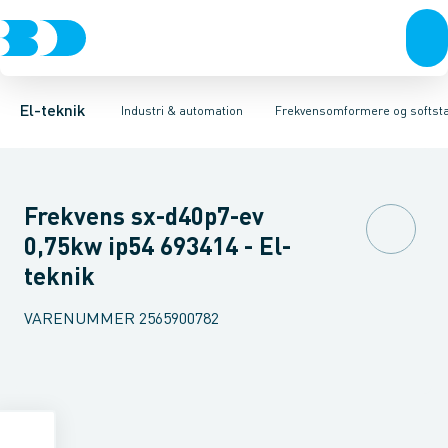
Afbrydere, stikkontakter & lampeudtag
Industristiksystemer
Frekvensomformer =˂1 kV
Frekvensomformere og softstartere
Filter for lavspænding
Forgreningsmateriel
Soft Starter
DIN
K
El-teknik
Industri & automation
Frekvensomformere og softsta
Frekvens sx-d40p7-ev
0,75kw ip54 693414 - El-
teknik
VARENUMMER
2565900782