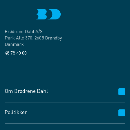
Brødrene Dahl A/S
Park Allé 370, 2605 Brøndby
Danmark
48 78 40 00
Facebook
LinkedIn
Om Brødrene Dahl
Kundeservice
Politikker
Vagttelefon 30 10 89 89
Spørgsmål og svar
Salgs- og leveringsbetingelser