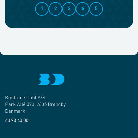
1
2
3
4
5
Brødrene Dahl A/S
Park Allé 370, 2605 Brøndby
Danmark
48 78 40 00