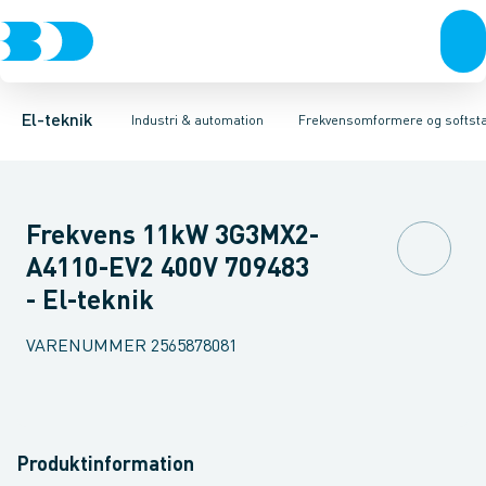
Afbrydere, stikkontakter & lampeudtag
Industristiksystemer
Frekvensomformer =˂1 kV
Frekvensomformere og softstartere
Filter for lavspænding
Forgreningsmateriel
Soft Starter
DIN
K
El-teknik
Industri & automation
Frekvensomformere og softsta
Frekvens 11kW 3G3MX2-
A4110-EV2 400V 709483
- El-teknik
VARENUMMER
2565878081
Produktinformation