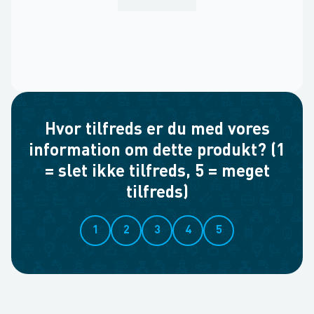
Hvor tilfreds er du med vores
information om dette produkt? (1
= slet ikke tilfreds, 5 = meget
tilfreds)
1
2
3
4
5