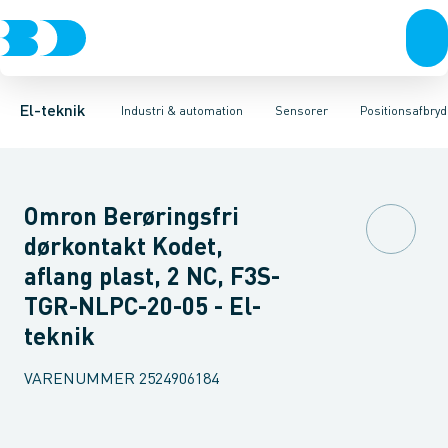
Afbrydere, stikkontakter & lampeudtag
Industristiksystemer
Trykafbryder
Induktiv aftaster
Frekvensomformere og softstartere
Envejs lysgitter
Forgreningsmateriel
Lysledersensor 
DIN
K
El-teknik
Industri & automation
Sensorer
Positionsafbry
Omron Berøringsfri
dørkontakt Kodet,
aflang plast, 2 NC, F3S-
TGR-NLPC-20-05 - El-
teknik
VARENUMMER
2524906184