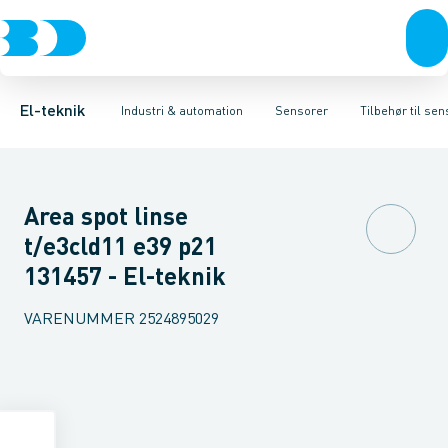
Afbrydere, stikkontakter & lampeudtag
Industristiksystemer
Trykafbryder
Induktiv aftaster
Frekvensomformere og softstartere
Envejs lysgitter
Forgreningsmateriel
Lysledersensor 
DIN
K
El-teknik
Industri & automation
Sensorer
Tilbehør til se
Area spot linse
t/e3cld11 e39 p21
131457 - El-teknik
VARENUMMER
2524895029