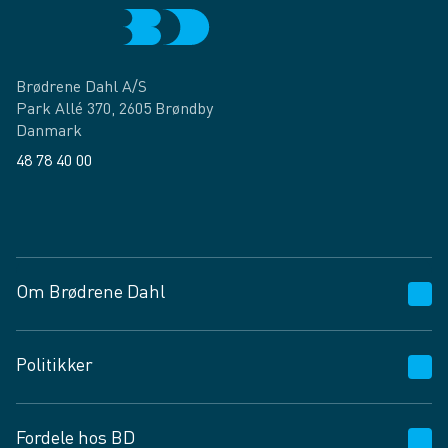
Brødrene Dahl A/S
Park Allé 370, 2605 Brøndby
Danmark
48 78 40 00
Facebook
LinkedIn
Om Brødrene Dahl
Kundeservice
Politikker
Vagttelefon 30 10 89 89
Spørgsmål og svar
Salgs- og leveringsbetingelser
Fordele hos BD
Job og karriere