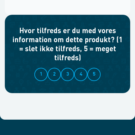
Hvor tilfreds er du med vores
information om dette produkt? (1
= slet ikke tilfreds, 5 = meget
tilfreds)
1
2
3
4
5