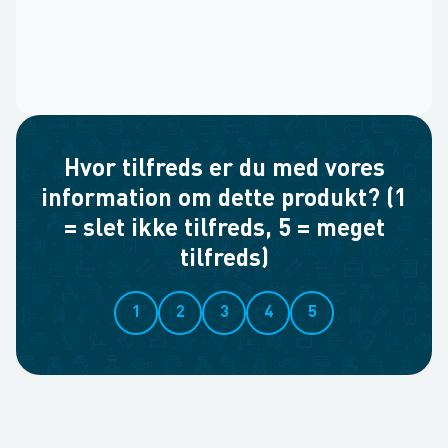
Hvor tilfreds er du med vores
information om dette produkt? (1
= slet ikke tilfreds, 5 = meget
tilfreds)
1
2
3
4
5