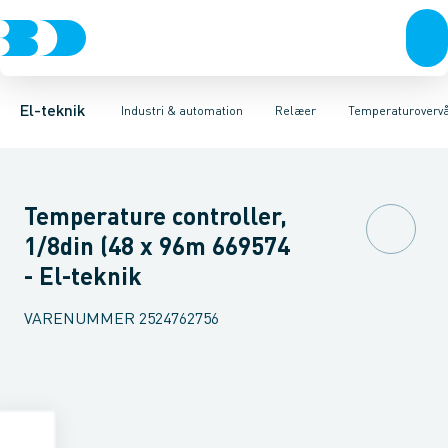
Afbrydere, stikkontakter & lampeudtag
Industristiksystemer
Tidsrelæ
Temperaturovervågningsrelæ
Frekvensomformere og softstartere
Niveauovervågningsre
Forgreningsmateriel
DIN
K
El-teknik
Industri & automation
Relæer
Temperaturoverv
Temperature controller,
1/8din (48 x 96m 669574
- El-teknik
VARENUMMER
2524762756