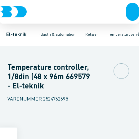
Afbrydere, stikkontakter & lampeudtag
Industristiksystemer
Tidsrelæ
Temperaturovervågningsrelæ
Frekvensomformere og softstartere
Niveauovervågningsre
Forgreningsmateriel
DIN
K
El-teknik
Industri & automation
Relæer
Temperaturoverv
Temperature controller,
1/8din (48 x 96m 669579
- El-teknik
VARENUMMER
2524762695