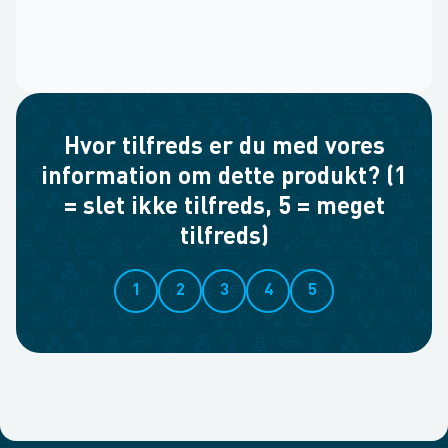
Hvor tilfreds er du med vores
information om dette produkt? (1
= slet ikke tilfreds, 5 = meget
tilfreds)
1
2
3
4
5