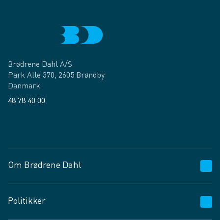
Brødrene Dahl A/S
Park Allé 370, 2605 Brøndby
Danmark
48 78 40 00
Facebook
LinkedIn
Om Brødrene Dahl
Kundeservice
Politikker
Vagttelefon 30 10 89 89