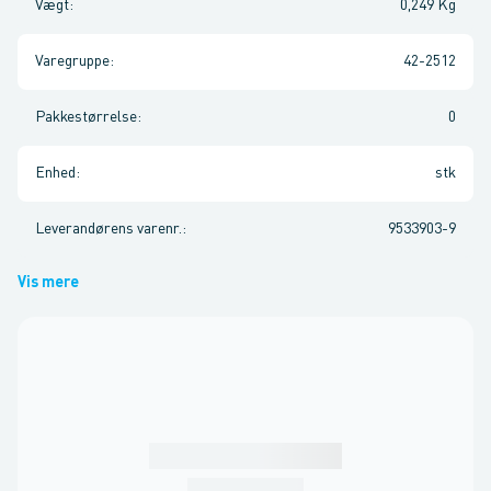
Vægt
:
0,249 Kg
Varegruppe
:
42-2512
Pakkestørrelse
:
0
Enhed
:
stk
Leverandørens varenr.
:
9533903-9
Vis mere