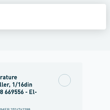
inne materiel
torer og relæer
pændingsovervågnings relæ
Føringsveje, kanaler & befæstelse
Sensorer
Strømforsyninger
Overvågningsrelæ for isolations- og j
Relæer
Industri & autom
PLC systeme
rature
ller, 1/16din
48 669556 - El-