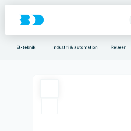
Afbrydere, stikkontakter & lampeudtag
Industristiksystemer
Tidsrelæ
Temperaturovervågningsrelæ
Frekvensomformere og softstarte
Niveauovervågni
Forgreningsmate
El-teknik
Industri & automation
Relæer