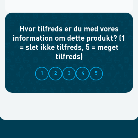
Hvor tilfreds er du med vores
information om dette produkt? (1
= slet ikke tilfreds, 5 = meget
tilfreds)
1
2
3
4
5