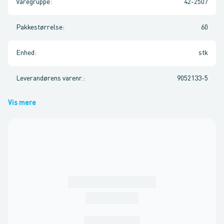
Varegruppe
:
42-2507
Pakkestørrelse
:
60
Enhed
:
stk
Leverandørens varenr.
:
9052133-5
Vis mere