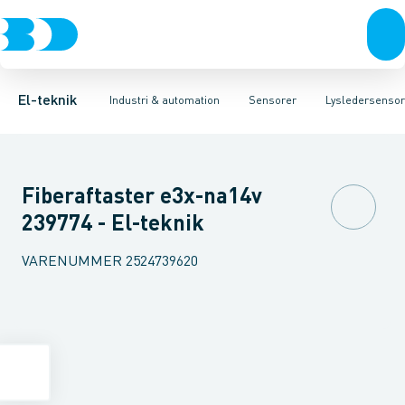
Afbrydere, stikkontakter & lampeudtag
Industristiksystemer
Trykafbryder
Induktiv aftaster
Frekvensomformere og softstartere
Envejs lysgitter
Forgreningsmateriel
Lysledersensor 
DIN
K
El-teknik
Industri & automation
Sensorer
Lysledersensor 
Fiberaftaster e3x-na14v
239774 - El-teknik
VARENUMMER
2524739620