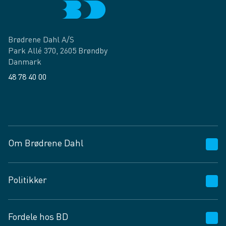
Brødrene Dahl A/S
Park Allé 370, 2605 Brøndby
Danmark
48 78 40 00
Facebook
LinkedIn
Om Brødrene Dahl
Kundeservice
Politikker
Vagttelefon 30 10 89 89
Spørgsmål og svar
Salgs- og leveringsbetingelser
Fordele hos BD
Job og karriere
Privatlivspolitik