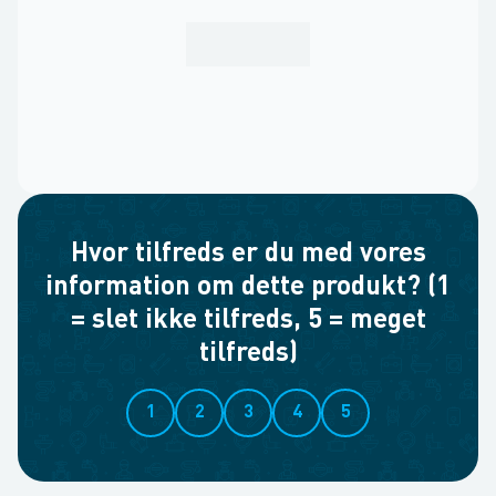
Hvor tilfreds er du med vores
information om dette produkt? (1
= slet ikke tilfreds, 5 = meget
tilfreds)
1
2
3
4
5