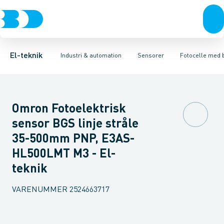
Afbrydere, stikkontakter & lampeudtag
Industristiksystemer
Trykafbryder
Induktiv aftaster
Frekvensomformere og softstartere
Envejs lysgitter
Forgreningsmateriel
Lysledersensor 
DIN
K
El-teknik
Industri & automation
Sensorer
Fotocelle med
Omron Fotoelektrisk
sensor BGS linje stråle
35-500mm PNP, E3AS-
HL500LMT M3 - El-
teknik
VARENUMMER
2524663717