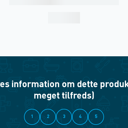
es information om dette produkt? 
meget tilfreds)
1
2
3
4
5