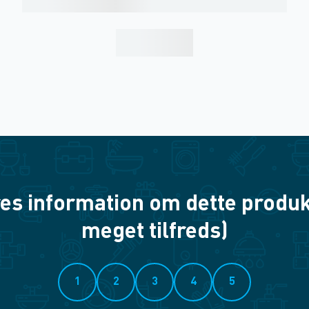
es information om dette produkt? 
meget tilfreds)
1
2
3
4
5