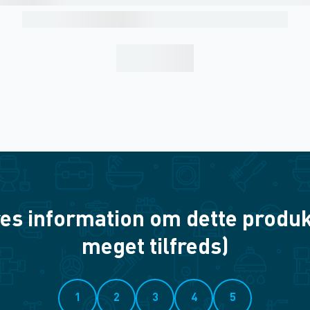
es information om dette produkt? 
meget tilfreds)
1
2
3
4
5