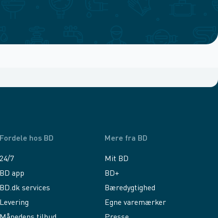
Fordele hos BD
Mere fra BD
24/7
Mit BD
BD app
BD+
BD.dk services
Bæredygtighed
Levering
Egne varemærker
Månedens tilbud
Presse