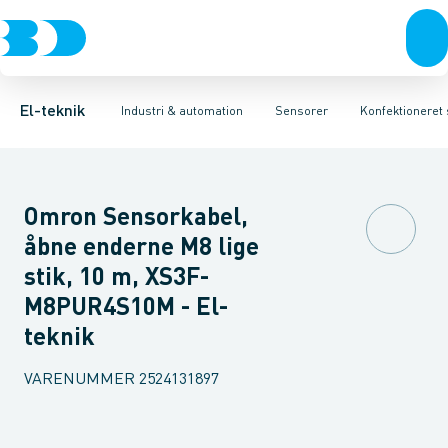
Afbrydere, stikkontakter & lampeudtag
Industristiksystemer
Trykafbryder
Induktiv aftaster
Frekvensomformere og softstartere
Envejs lysgitter
Forgreningsmateriel
Lysledersensor 
DIN
K
El-teknik
Industri & automation
Sensorer
Konfektioneret 
Omron Sensorkabel,
åbne enderne M8 lige
stik, 10 m, XS3F-
M8PUR4S10M - El-
teknik
VARENUMMER
2524131897