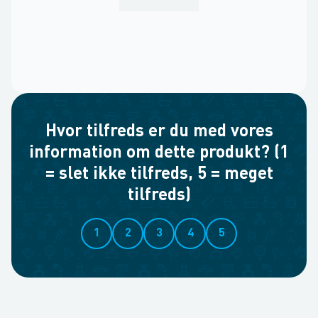
Hvor tilfreds er du med vores
information om dette produkt? (1
= slet ikke tilfreds, 5 = meget
tilfreds)
1
2
3
4
5