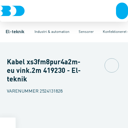
Afbrydere, stikkontakter & lampeudtag
Industristiksystemer
Trykafbryder
Induktiv aftaster
Frekvensomformere og softstartere
Envejs lysgitter
Forgreningsmateriel
Lysledersensor 
DIN
K
El-teknik
Industri & automation
Sensorer
Konfektioneret 
Kabel xs3fm8pur4a2m-
eu vink.2m 419230 - El-
teknik
VARENUMMER
2524131828