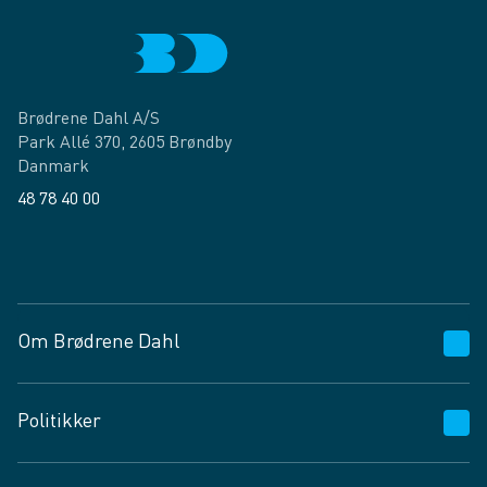
Brødrene Dahl A/S
Park Allé 370, 2605 Brøndby
Danmark
48 78 40 00
Facebook
LinkedIn
Om Brødrene Dahl
Kundeservice
Politikker
Vagttelefon 30 10 89 89
Spørgsmål og svar
Salgs- og leveringsbetingelser