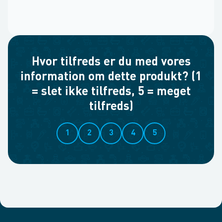
Hvor tilfreds er du med vores
information om dette produkt? (1
= slet ikke tilfreds, 5 = meget
tilfreds)
1
2
3
4
5