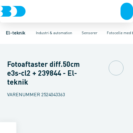
Afbrydere, stikkontakter & lampeudtag
Industristiksystemer
Trykafbryder
Induktiv aftaster
Frekvensomformere og softstartere
Envejs lysgitter
Forgreningsmateriel
Lysledersensor 
DIN
K
El-teknik
Industri & automation
Sensorer
Fotocelle med
Fotoaftaster diff.50cm
e3s-cl2 + 239844 - El-
teknik
VARENUMMER
2524043363