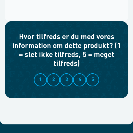
Hvor tilfreds er du med vores
information om dette produkt? (1
= slet ikke tilfreds, 5 = meget
tilfreds)
1
2
3
4
5