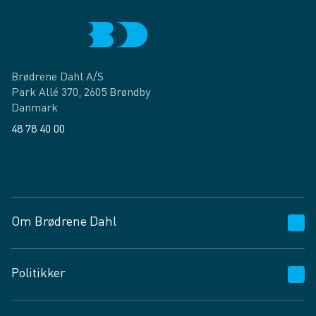
Brødrene Dahl A/S
Park Allé 370, 2605 Brøndby
Danmark
48 78 40 00
Facebook
LinkedIn
Om Brødrene Dahl
Kundeservice
Politikker
Vagttelefon 30 10 89 89
Spørgsmål og svar
Salgs- og leveringsbetingelser