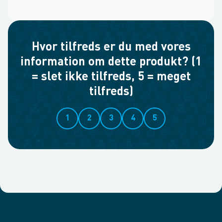
Hvor tilfreds er du med vores
information om dette produkt? (1
= slet ikke tilfreds, 5 = meget
tilfreds)
1
2
3
4
5