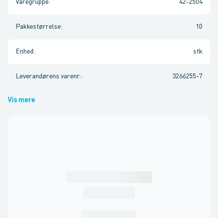
Varegruppe
:
42-2504
Pakkestørrelse
:
10
Enhed
:
stk
Leverandørens varenr.
:
3266255-7
Vis mere