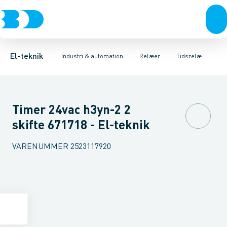
Afbrydere, stikkontakter & lampeudtag
Industristiksystemer
Tidsrelæ
Temperaturovervågningsrelæ
Frekvensomformere og softstartere
Niveauovervågningsre
Forgreningsmateriel
DIN
K
El-teknik
Industri & automation
Relæer
Tidsrelæ
Timer 24vac h3yn-2 2
skifte 671718 - El-teknik
VARENUMMER
2523117920