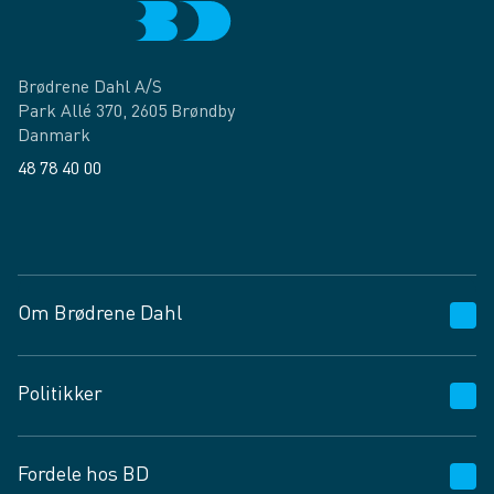
Brødrene Dahl A/S
Park Allé 370, 2605 Brøndby
Danmark
48 78 40 00
Facebook
LinkedIn
Om Brødrene Dahl
Kundeservice
Politikker
Vagttelefon 30 10 89 89
Spørgsmål og svar
Salgs- og leveringsbetingelser
Fordele hos BD
Job og karriere
Privatlivspolitik