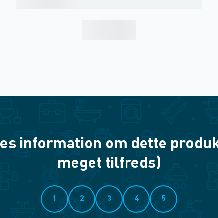
es information om dette produkt? 
meget tilfreds)
1
2
3
4
5