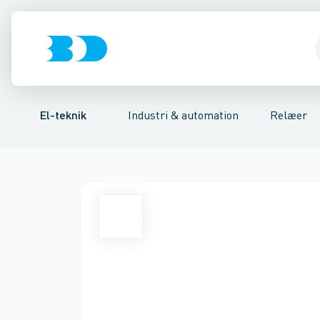
Afbrydere, stikkontakter & lampeudtag
Industristiksystemer
Tidsrelæ
Temperaturovervågningsrelæ
Frekvensomformere og softstarte
Niveauovervågni
Forgreningsmate
El-teknik
Industri & automation
Relæer