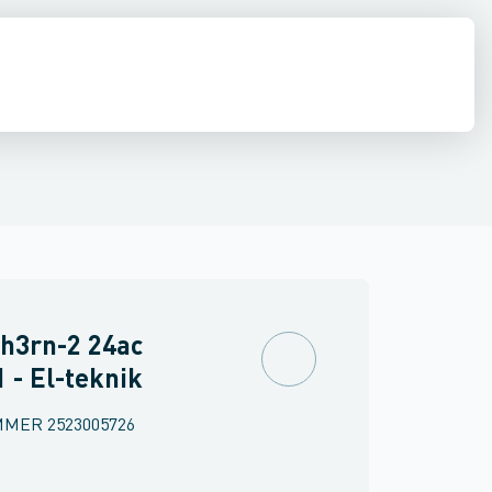
inne materiel
torer og relæer
pændingsovervågnings relæ
Føringsveje, kanaler & befæstelse
Sensorer
Strømforsyninger
Overvågningsrelæ for isolations- og j
Relæer
Industri & autom
PLC systeme
h3rn-2 24ac
 - El-teknik
MMER
2523005726