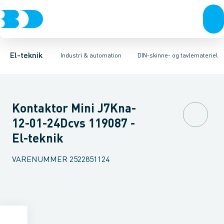
Afbrydere, stikkontakter & lampeudtag
Industristiksystemer
Reaktor for lavspænding
Frekvensomformere og softstartere
Kontaktor for AC
Forgreningsmateriel
Tidsforsinket und
DIN
K
El-teknik
Industri & automation
DIN-skinne- og tavlemateriel
Kontaktor Mini J7Kna-
12-01-24Dcvs 119087 -
El-teknik
VARENUMMER
2522851124