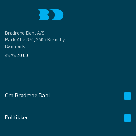
Brødrene Dahl A/S
Park Allé 370, 2605 Brøndby
Danmark
48 78 40 00
Facebook
LinkedIn
Om Brødrene Dahl
Kundeservice
Politikker
Vagttelefon 30 10 89 89
Spørgsmål og svar
Salgs- og leveringsbetingelser