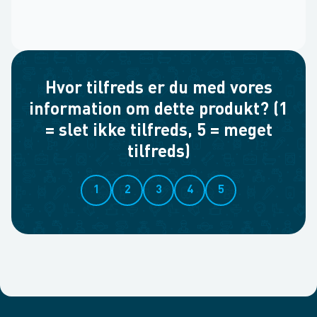
Hvor tilfreds er du med vores
information om dette produkt? (1
= slet ikke tilfreds, 5 = meget
tilfreds)
1
2
3
4
5