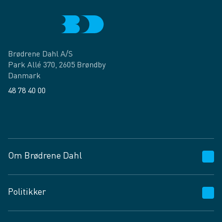
Brødrene Dahl A/S
Park Allé 370, 2605 Brøndby
Danmark
48 78 40 00
Facebook
LinkedIn
Om Brødrene Dahl
Kundeservice
Politikker
Vagttelefon 30 10 89 89
Spørgsmål og svar
Salgs- og leveringsbetingelser