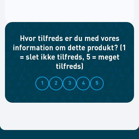
Hvor tilfreds er du med vores
information om dette produkt? (1
= slet ikke tilfreds, 5 = meget
tilfreds)
1
2
3
4
5