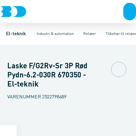
Afbrydere, stikkontakter & lampeudtag
Industristiksystemer
Tidsrelæ
Temperaturovervågningsrelæ
Frekvensomformere og softstartere
Niveauovervågningsre
Forgreningsmateriel
DIN
K
El-teknik
Industri & automation
Relæer
Tilbehør til relæe
Laske F/G2Rv-Sr 3P Rød
Pydn-6.2-030R 670350 -
El-teknik
VARENUMMER
2522798489