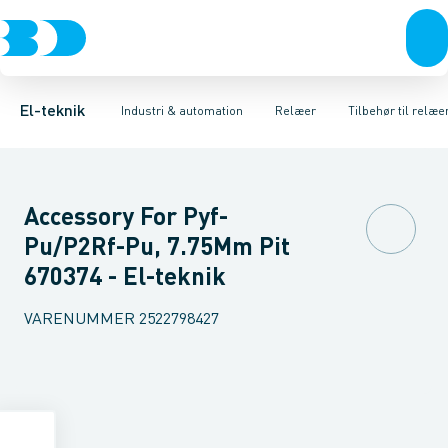
Afbrydere, stikkontakter & lampeudtag
Industristiksystemer
Tidsrelæ
Temperaturovervågningsrelæ
Frekvensomformere og softstartere
Niveauovervågningsre
Forgreningsmateriel
DIN
K
El-teknik
Industri & automation
Relæer
Tilbehør til relæe
Accessory For Pyf-
Pu/P2Rf-Pu, 7.75Mm Pit
670374 - El-teknik
VARENUMMER
2522798427