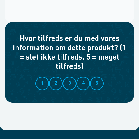
Hvor tilfreds er du med vores
information om dette produkt? (1
= slet ikke tilfreds, 5 = meget
tilfreds)
1
2
3
4
5