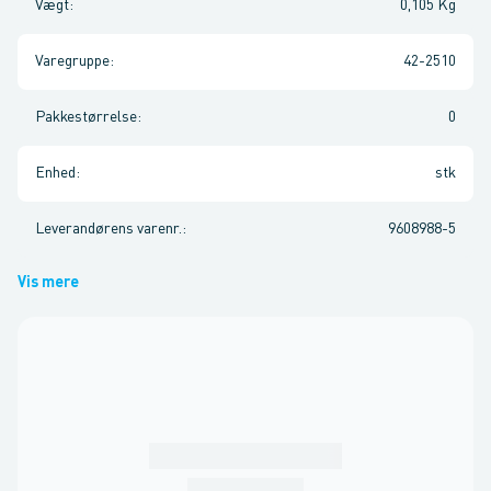
Vægt
:
0,105 Kg
Varegruppe
:
42-2510
Pakkestørrelse
:
0
Enhed
:
stk
Leverandørens varenr.
:
9608988-5
Vis mere