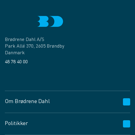
Brødrene Dahl A/S
Park Allé 370, 2605 Brøndby
Danmark
48 78 40 00
Facebook
LinkedIn
Om Brødrene Dahl
Kundeservice
Politikker
Vagttelefon 30 10 89 89