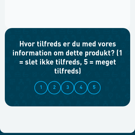
Hvor tilfreds er du med vores
information om dette produkt? (1
= slet ikke tilfreds, 5 = meget
tilfreds)
1
2
3
4
5