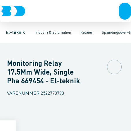
Afbrydere, stikkontakter & lampeudtag
Industristiksystemer
Tidsrelæ
Temperaturovervågningsrelæ
Frekvensomformere og softstartere
Niveauovervågningsre
Forgreningsmateriel
DIN
K
El-teknik
Industri & automation
Relæer
Spændingsovervå
Monitoring Relay
17.5Mm Wide, Single
Pha 669454 - El-teknik
VARENUMMER
2522773790