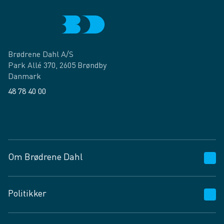
Brødrene Dahl A/S
Park Allé 370, 2605 Brøndby
Danmark
48 78 40 00
Facebook
LinkedIn
Om Brødrene Dahl
Kundeservice
Politikker
Vagttelefon 30 10 89 89
Spørgsmål og svar
Salgs- og leveringsbetingelser