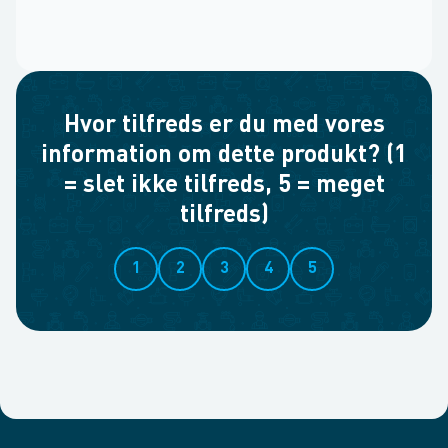
Hvor tilfreds er du med vores
information om dette produkt? (1
= slet ikke tilfreds, 5 = meget
tilfreds)
1
2
3
4
5