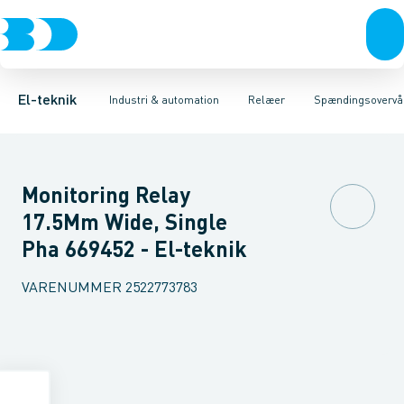
Afbrydere, stikkontakter & lampeudtag
Industristiksystemer
Tidsrelæ
Temperaturovervågningsrelæ
Frekvensomformere og softstartere
Niveauovervågningsre
Forgreningsmateriel
DIN
K
El-teknik
Industri & automation
Relæer
Spændingsovervå
Monitoring Relay
17.5Mm Wide, Single
Pha 669452 - El-teknik
VARENUMMER
2522773783