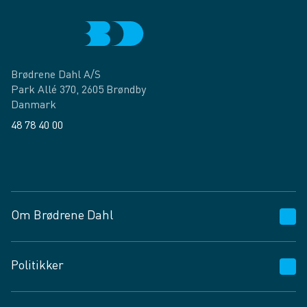
Brødrene Dahl A/S
Park Allé 370, 2605 Brøndby
Danmark
48 78 40 00
Facebook
LinkedIn
Om Brødrene Dahl
Kundeservice
Politikker
Vagttelefon 30 10 89 89
Spørgsmål og svar
Salgs- og leveringsbetingelser