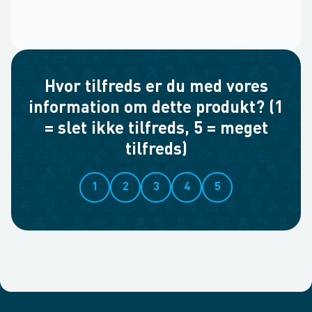
Hvor tilfreds er du med vores
information om dette produkt? (1
= slet ikke tilfreds, 5 = meget
tilfreds)
1
2
3
4
5