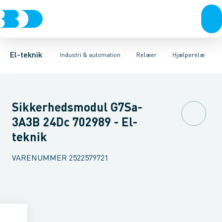
Afbrydere, stikkontakter & lampeudtag
Industristiksystemer
Tidsrelæ
Temperaturovervågningsrelæ
Frekvensomformere og softstartere
Niveauovervågningsre
Forgreningsmateriel
DIN
K
El-teknik
Industri & automation
Relæer
Hjælperelæ
Sikkerhedsmodul G7Sa-
3A3B 24Dc 702989 - El-
teknik
VARENUMMER
2522579721