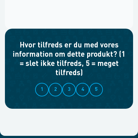
Hvor tilfreds er du med vores
information om dette produkt? (1
= slet ikke tilfreds, 5 = meget
tilfreds)
1
2
3
4
5