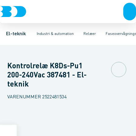
Afbrydere, stikkontakter & lampeudtag
Industristiksystemer
Tidsrelæ
Temperaturovervågningsrelæ
Frekvensomformere og softstartere
Niveauovervågningsre
Forgreningsmateriel
DIN
K
El-teknik
Industri & automation
Relæer
Faseovervågning
Kontrolrelæ K8Ds-Pu1
200-240Vac 387481 - El-
teknik
VARENUMMER
2522481534