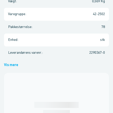
Vægt
:
0,069 Kg
Varegruppe
:
42-2502
Pakkestørrelse
:
78
Enhed
:
stk
Leverandørens varenr.
:
2290367-0
Vis mere