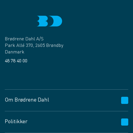
Brødrene Dahl A/S
Park Allé 370, 2605 Brøndby
Danmark
48 78 40 00
Facebook
LinkedIn
Om Brødrene Dahl
Kundeservice
Politikker
Vagttelefon 30 10 89 89