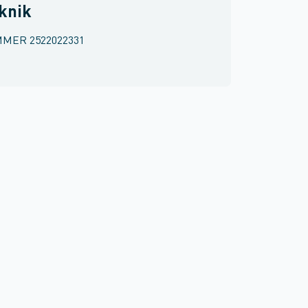
eknik
MMER
2522022331