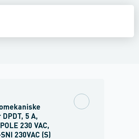
inne materiel
torer og relæer
pændingsovervågnings relæ
Føringsveje, kanaler & befæstelse
Sensorer
Strømforsyninger
Overvågningsrelæ for isolations- og j
Relæer
Industri & autom
PLC systeme
n
romekaniske
 DPDT, 5 A,
SPOLE 230 VAC,
SNI 230VAC (S)