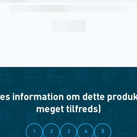
es information om dette produkt? 
meget tilfreds)
1
2
3
4
5