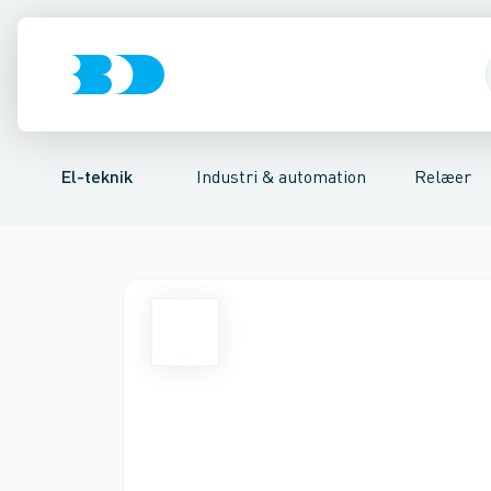
Afbrydere, stikkontakter & lampeudtag
Industristiksystemer
Tidsrelæ
Temperaturovervågningsrelæ
Frekvensomformere og softstarte
Niveauovervågni
Forgreningsmate
El-teknik
Industri & automation
Relæer