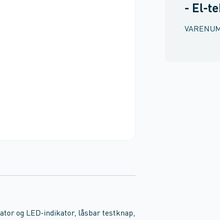
- El-t
VARENU
ator og LED-indikator, låsbar testknap,