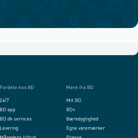
Fordele hos BD
Mere fra BD
24/7
Mit BD
BD app
BD+
BD.dk services
Bæredygtighed
Levering
Egne varemærker
Månedens tilbud
Presse