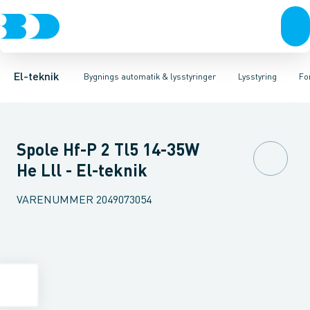
Afbrydere, stikkontakter & lampeudtag
Lysstyring
Forkobling
Lysstyringskomponent
LED-styring
Forgreningsmateriel
Glimtænder
Spe
K
El-teknik
Bygnings automatik & lysstyringer
Lysstyring
Fo
Spole Hf-P 2 Tl5 14-35W
He Lll - El-teknik
VARENUMMER
2049073054