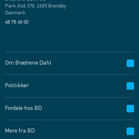
Park Allé 370, 2605 Brøndby
Danmark
48 78 40 00
Facebook
LinkedIn
Om Brødrene Dahl
Kundeservice
Politikker
Vagttelefon 30 10 89 89
Spørgsmål og svar
Salgs- og leveringsbetingelser
Fordele hos BD
Job og karriere
Privatlivspolitik
Fødevarekontrolrapport
Cookies
24/7
Mere fra BD
Vilkår og betingelser
BD app