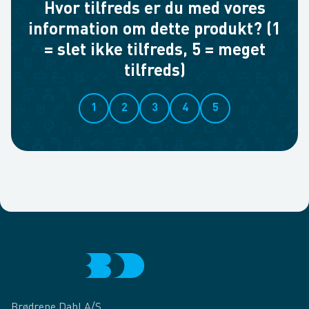
Hvor tilfreds er du med vores
information om dette produkt? (1
= slet ikke tilfreds, 5 = meget
tilfreds)
1
2
3
4
5
Brødrene Dahl A/S