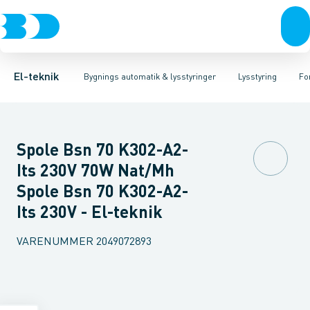
Afbrydere, stikkontakter & lampeudtag
Lysstyring
Forkobling
Lysstyringskomponent
LED-styring
Forgreningsmateriel
Glimtænder
Spe
K
El-teknik
Bygnings automatik & lysstyringer
Lysstyring
Fo
Spole Bsn 70 K302-A2-
Its 230V 70W Nat/Mh
Spole Bsn 70 K302-A2-
Its 230V - El-teknik
VARENUMMER
2049072893