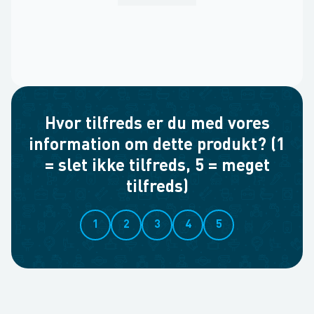
Hvor tilfreds er du med vores
information om dette produkt? (1
= slet ikke tilfreds, 5 = meget
tilfreds)
1
2
3
4
5