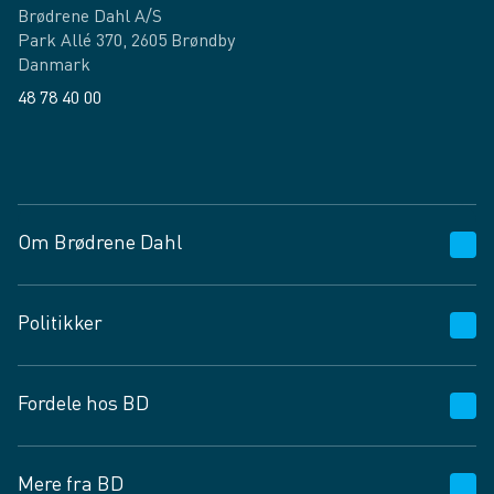
Brødrene Dahl A/S
Park Allé 370, 2605 Brøndby
Danmark
48 78 40 00
Facebook
LinkedIn
Om Brødrene Dahl
Kundeservice
Politikker
Vagttelefon 30 10 89 89
Spørgsmål og svar
Salgs- og leveringsbetingelser
Fordele hos BD
Job og karriere
Privatlivspolitik
Fødevarekontrolrapport
Cookies
24/7
Mere fra BD
Vilkår og betingelser