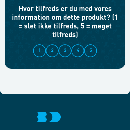
Hvor tilfreds er du med vores
information om dette produkt? (1
= slet ikke tilfreds, 5 = meget
tilfreds)
1
2
3
4
5