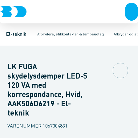
Afbrydere, stikkontakter & lampeudtag
Afbryder og stikdåsemateriel
Afbryder og stikkontakt kombination
Installationsafbryder
Forgreningsmateriel
Ude
K
El-teknik
Afbrydere, stikkontakter & lampeudtag
Afbryder og s
LK FUGA
skydelysdæmper LED-S
120 VA med
korrespondance, Hvid,
AAK506D6219 - El-
teknik
VARENUMMER
1067004831