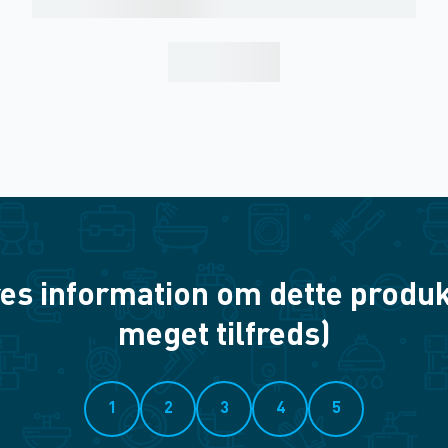
es information om dette produkt? 
meget tilfreds)
1
2
3
4
5