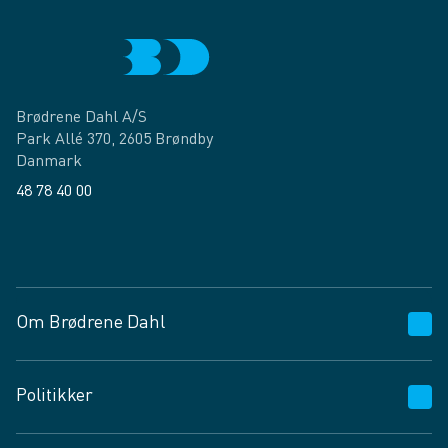
Brødrene Dahl A/S
Park Allé 370, 2605 Brøndby
Danmark
48 78 40 00
Facebook
LinkedIn
Om Brødrene Dahl
Kundeservice
Politikker
Vagttelefon 30 10 89 89
Spørgsmål og svar
Salgs- og leveringsbetingelser