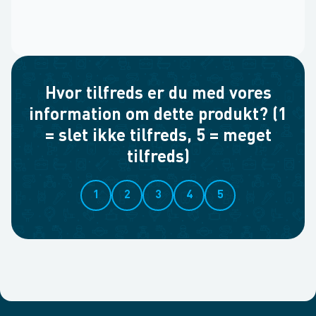
Hvor tilfreds er du med vores
information om dette produkt? (1
= slet ikke tilfreds, 5 = meget
tilfreds)
1
2
3
4
5