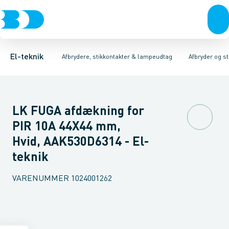
Afbrydere, stikkontakter & lampeudtag
Afbryder og stikdåsemateriel
Afbryder og stikkontakt kombination
Installationsafbryder
Forgreningsmateriel
Ude
K
El-teknik
Afbrydere, stikkontakter & lampeudtag
Afbryder og s
LK FUGA afdækning for
PIR 10A 44X44 mm,
Hvid, AAK530D6314 - El-
teknik
VARENUMMER
1024001262