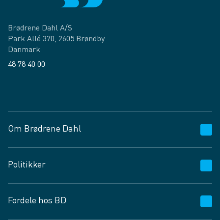
Brødrene Dahl A/S
Park Allé 370, 2605 Brøndby
Danmark
48 78 40 00
Facebook
LinkedIn
Om Brødrene Dahl
Kundeservice
Politikker
Vagttelefon 30 10 89 89
Spørgsmål og svar
Salgs- og leveringsbetingelser
Fordele hos BD
Job og karriere
Privatlivspolitik
Fødevarekontrolrapport