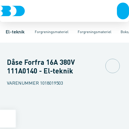
Afbrydere, stikkontakter & lampeudtag
Kabelgennemføringsmateriel
Pakningssæt til installationsbokse
Rækkeklemmer
Klemkasse
Forgreningsmateriel
Tilslutning og 
Afstandsringe
K
El-teknik
Forgreningsmateriel
Forgreningsmateriel
Boks/
Dåse Forfra 16A 380V
111A0140 - El-teknik
VARENUMMER
1018019503