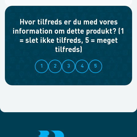
Hvor tilfreds er du med vores
information om dette produkt? (1
= slet ikke tilfreds, 5 = meget
tilfreds)
1
2
3
4
5