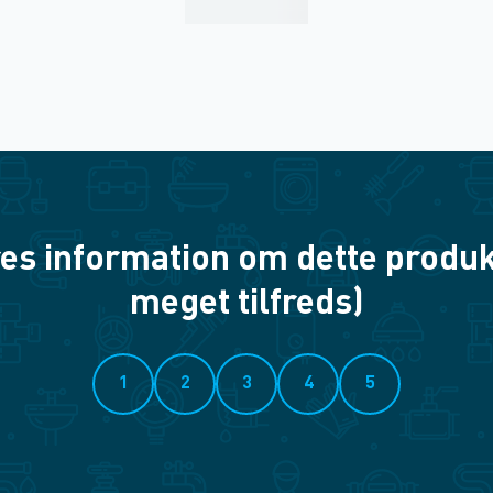
es information om dette produkt? 
meget tilfreds)
1
2
3
4
5