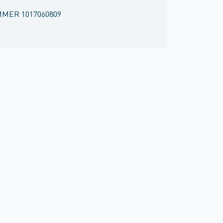
MMER
1017060809