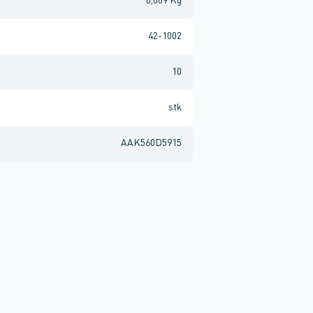
0,009 Kg
42-1002
10
stk
AAK560D5915