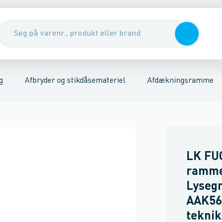
er
riel
Udendørs stikkontakter
Kabler, rør & jording/udligning
Stikkontakter
Tavler, kabelskabe & DIN-sk
Trykknap
Afdækningsr
g
Afbryder og stikdåsemateriel
Afdækningsramme
LK FU
ramme
Lysegr
AAK56
teknik