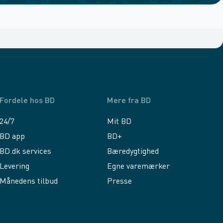
Fordele hos BD
Mere fra BD
24/7
Mit BD
BD app
BD+
BD.dk services
Bæredygtighed
Levering
Egne varemærker
Månedens tilbud
Presse