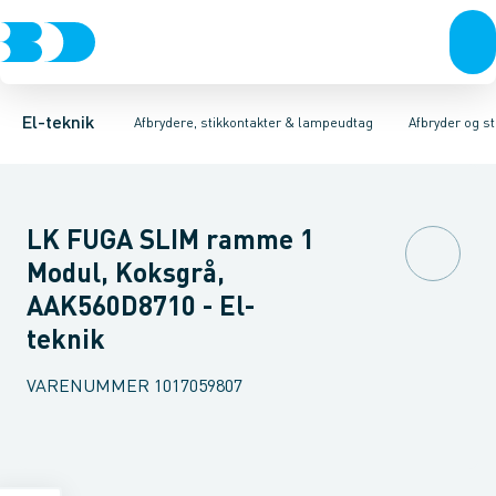
Afbrydere, stikkontakter & lampeudtag
Afbryder og stikdåsemateriel
Afbryder og stikkontakt kombination
Installationsafbryder
Forgreningsmateriel
Ude
K
El-teknik
Afbrydere, stikkontakter & lampeudtag
Afbryder og s
LK FUGA SLIM ramme 1
Modul, Koksgrå,
AAK560D8710 - El-
teknik
VARENUMMER
1017059807