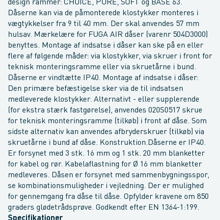
design rammer: CHOICE, PURE, SOFT og BASE 63.
Dåserne kan via de påmonterede klostykker monteres i
vægtykkelser fra 9 til 40 mm. Der skal anvendes 57 mm
hulsav. Mærkelære for FUGA AIR dåser (varenr 504D3000)
benyttes. Montage af indsatse i dåser kan ske på en eller
flere af følgende måder: via klostykker, via skruer i front for
teknisk monteringsramme eller via skruetårne i bund.
Dåserne er vindtætte IP40. Montage af indsatse i dåser:
Den primære befæstigelse sker via de til indsatsen
medleverede klostykker. Alternativt - eller supplerende
(for ekstra stærk fastgørelse), anvendes 020S0517 skrue
for teknisk monteringsramme (tilkøb) i front af dåse. Som
sidste alternativ kan anvendes afbryderskruer (tilkøb) via
skruetårne i bund af dåse. Konstruktion.Dåserne er IP40.
Er forsynet med 3 stk. 16 mm og 1 stk. 20 mm blanketter
for kabel og rør. Kabelaflastning for Ø 16 mm blanketter
medleveres. Dåsen er forsynet med sammenbygningsspor,
se kombinationsmuligheder i vejledning. Der er mulighed
for gennemgang fra dåse til dåse. Opfylder kravene om 850
graders glødetrådsprøve. Godkendt efter EN 1364-1:199.
Specifikationer