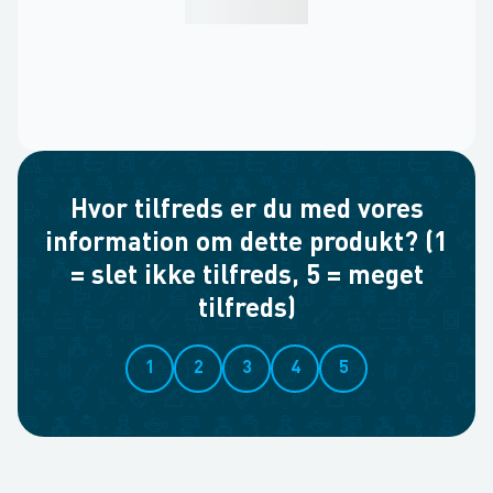
Hvor tilfreds er du med vores
information om dette produkt? (1
= slet ikke tilfreds, 5 = meget
tilfreds)
1
2
3
4
5