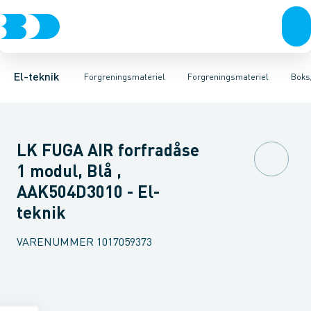
Afbrydere, stikkontakter & lampeudtag
Kabelgennemføringsmateriel
Pakningssæt til installationsbokse
Rækkeklemmer
Klemkasse
Forgreningsmateriel
Tilslutning og 
Afstandsringe
K
El-teknik
Forgreningsmateriel
Forgreningsmateriel
Boks/
LK FUGA AIR forfradåse
1 modul, Blå ,
AAK504D3010 - El-
teknik
VARENUMMER
1017059373