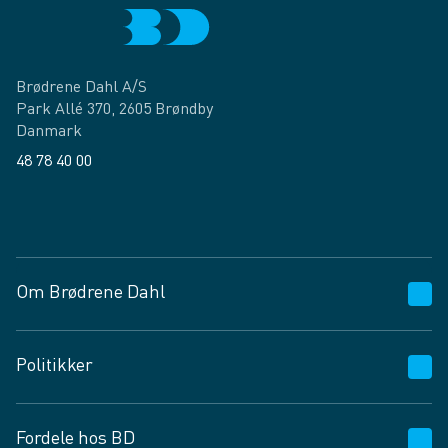
Brødrene Dahl A/S
Park Allé 370, 2605 Brøndby
Danmark
48 78 40 00
Facebook
LinkedIn
Om Brødrene Dahl
Kundeservice
Politikker
Vagttelefon 30 10 89 89
Spørgsmål og svar
Salgs- og leveringsbetingelser
Fordele hos BD
Job og karriere