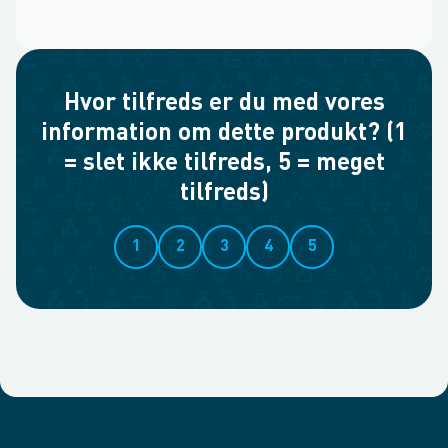
Hvor tilfreds er du med vores
information om dette produkt? (1
= slet ikke tilfreds, 5 = meget
tilfreds)
1
2
3
4
5