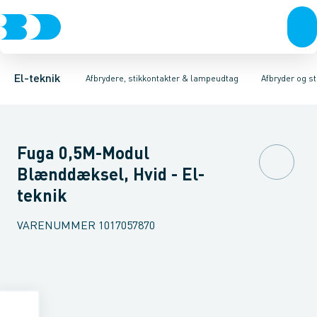
Afbrydere, stikkontakter & lampeudtag
Afbryder og stikdåsemateriel
Afbryder og stikkontakt kombination
Installationsafbryder
Forgreningsmateriel
Ude
K
El-teknik
Afbrydere, stikkontakter & lampeudtag
Afbryder og s
Fuga 0,5M-Modul
Blænddæksel, Hvid - El-
teknik
VARENUMMER
1017057870