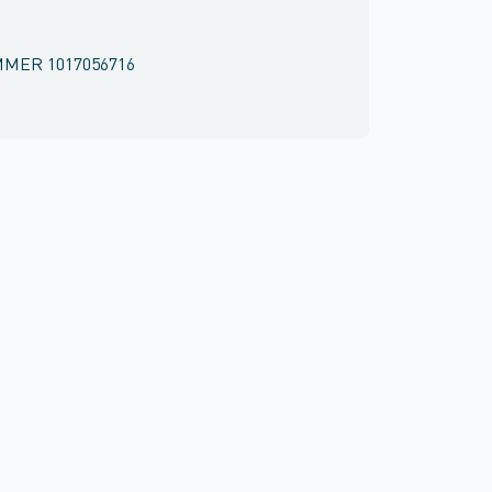
MMER
1017056716