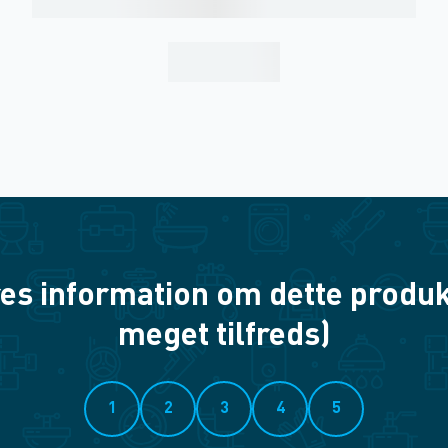
es information om dette produkt? 
meget tilfreds)
1
2
3
4
5