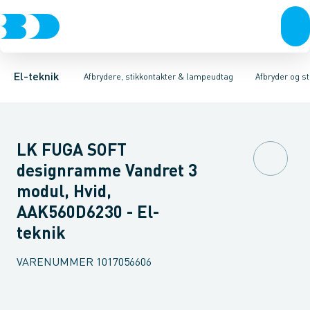
Afbrydere, stikkontakter & lampeudtag
Afbryder og stikdåsemateriel
Afbryder og stikkontakt kombination
Installationsafbryder
Forgreningsmateriel
Ude
K
El-teknik
Afbrydere, stikkontakter & lampeudtag
Afbryder og s
LK FUGA SOFT
designramme Vandret 3
modul, Hvid,
AAK560D6230 - El-
teknik
VARENUMMER
1017056606