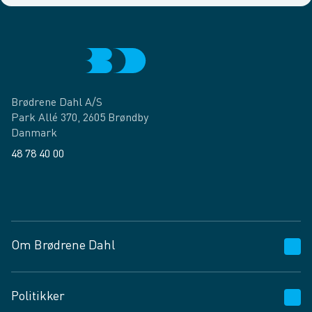
Brødrene Dahl A/S
Park Allé 370, 2605 Brøndby
Danmark
48 78 40 00
Facebook
LinkedIn
Om Brødrene Dahl
Kundeservice
Politikker
Vagttelefon 30 10 89 89