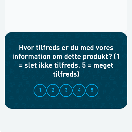
Hvor tilfreds er du med vores
information om dette produkt? (1
= slet ikke tilfreds, 5 = meget
tilfreds)
1
2
3
4
5