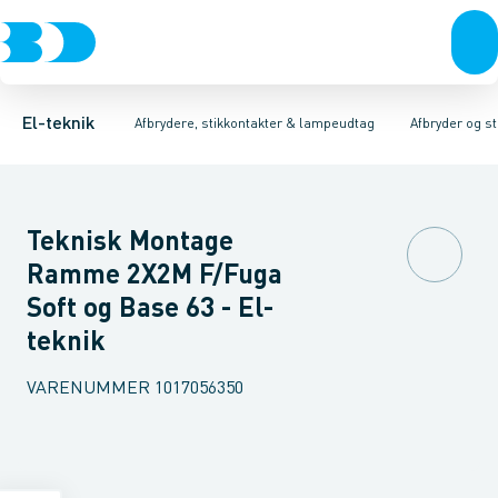
Afbrydere, stikkontakter & lampeudtag
Afbryder og stikdåsemateriel
Afbryder og stikkontakt kombination
Installationsafbryder
Forgreningsmateriel
Ude
K
El-teknik
Afbrydere, stikkontakter & lampeudtag
Afbryder og s
Teknisk Montage
Ramme 2X2M F/Fuga
Soft og Base 63 - El-
teknik
VARENUMMER
1017056350