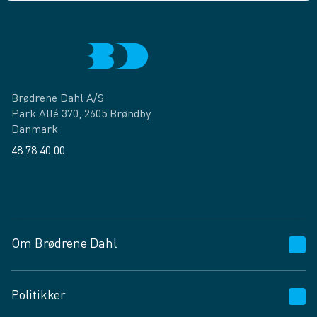
Brødrene Dahl A/S
Park Allé 370, 2605 Brøndby
Danmark
48 78 40 00
Facebook
LinkedIn
Om Brødrene Dahl
Kundeservice
Politikker
Vagttelefon 30 10 89 89