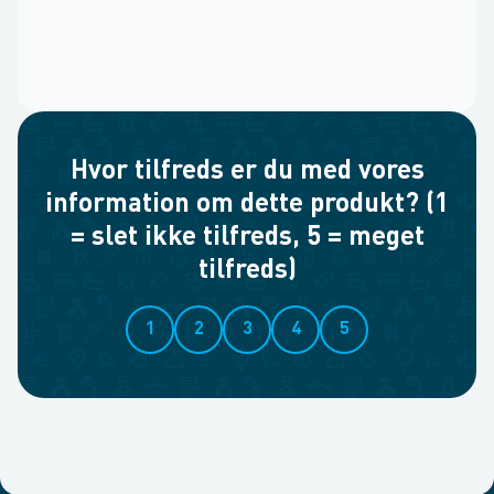
Hvor tilfreds er du med vores
information om dette produkt? (1
= slet ikke tilfreds, 5 = meget
tilfreds)
1
2
3
4
5