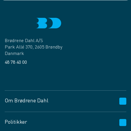
Brødrene Dahl A/S
Park Allé 370, 2605 Brøndby
Danmark
48 78 40 00
Facebook
LinkedIn
Om Brødrene Dahl
Kundeservice
Politikker
Vagttelefon 30 10 89 89