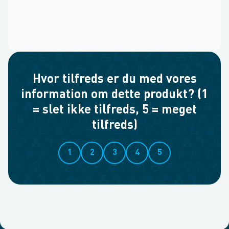
Hvor tilfreds er du med vores
information om dette produkt? (1
= slet ikke tilfreds, 5 = meget
tilfreds)
1
2
3
4
5