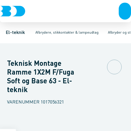
Afbrydere, stikkontakter & lampeudtag
Afbryder og stikdåsemateriel
Afbryder og stikkontakt kombination
Installationsafbryder
Forgreningsmateriel
Ude
K
El-teknik
Afbrydere, stikkontakter & lampeudtag
Afbryder og s
Teknisk Montage
Ramme 1X2M F/Fuga
Soft og Base 63 - El-
teknik
VARENUMMER
1017056321