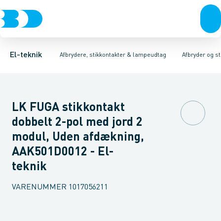
Afbrydere, stikkontakter & lampeudtag
Afbryder og stikdåsemateriel
Afbryder og stikkontakt kombination
Installationsafbryder
Forgreningsmateriel
Ude
K
El-teknik
Afbrydere, stikkontakter & lampeudtag
Afbryder og s
LK FUGA stikkontakt
dobbelt 2-pol med jord 2
modul, Uden afdækning,
AAK501D0012 - El-
teknik
VARENUMMER
1017056211