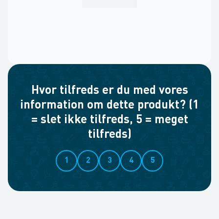
Hvor tilfreds er du med vores
information om dette produkt? (1
= slet ikke tilfreds, 5 = meget
tilfreds)
1
2
3
4
5