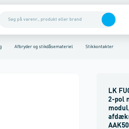
er
riel
Udendørs stikkontakter
Kabler, rør & jording/udligning
Stikkontakter
Tavler, kabelskabe & DIN-sk
Trykknap
Afdækningsr
g
Afbryder og stikdåsemateriel
Stikkontakter
LK FU
2-pol 
modul
afdæk
AAK50