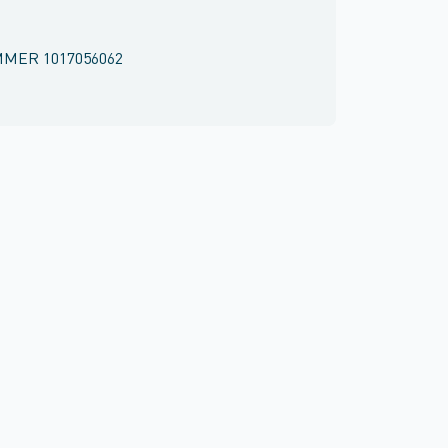
MMER
1017056062