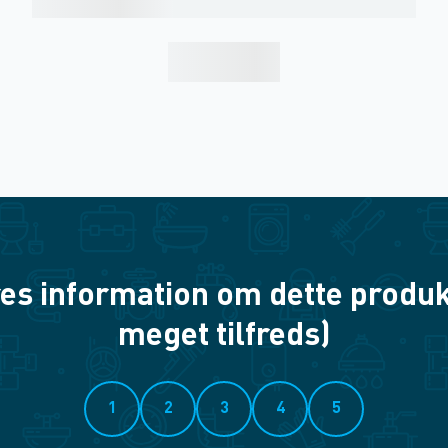
es information om dette produkt? 
meget tilfreds)
1
2
3
4
5