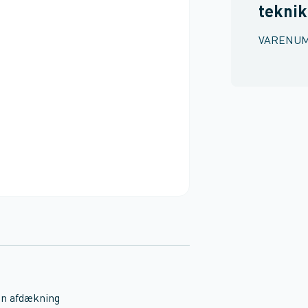
teknik
VARENU
en afdækning