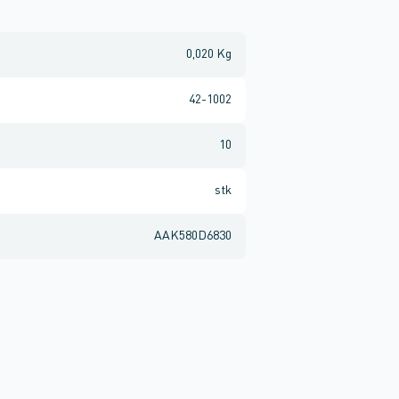
0,020 Kg
42-1002
10
stk
AAK580D6830