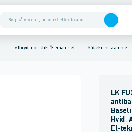
er
riel
Udendørs stikkontakter
Kabler, rør & jording/udligning
Stikkontakter
Tavler, kabelskabe & DIN-sk
Trykknap
Afdækningsr
g
Afbryder og stikdåsemateriel
Afdækningsramme
LK FU
antib
Baseli
Hvid,
El-tek