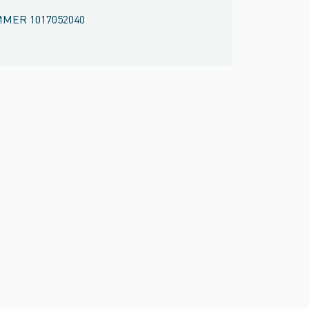
MMER
1017052040