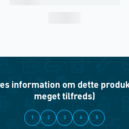
es information om dette produkt? 
meget tilfreds)
1
2
3
4
5